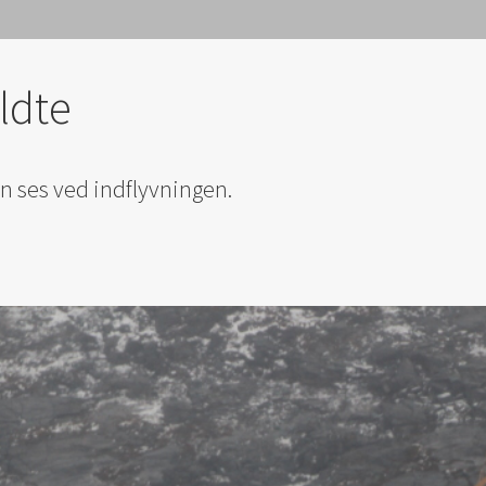
ldte
an ses ved indflyvningen.