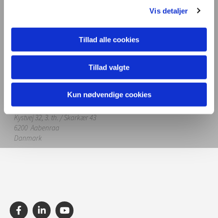
Vis detaljer
Links til billeder fra Sisimiut
Tillad alle cookies
3911 Sisimiut
Tillad valgte
Kun nødvendige cookies
Steffen Bramsen
Kystvej 32, 3. th. / Skarkær 43
6200 Aabenraa
Danmark