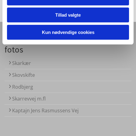
Tillad valgte
Kun nødvendige cookies
Billeder fra Skarrev - Mine google
fotos
Skarkær
Skovskifte
Rodbjerg
Skarrevvej m.fl
Kaptajn Jens Rasmussens Vej