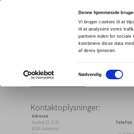
Denne hjemmeside bruger
Vi bruger cookies til at til
til at analysere vores tra
partnere inden for sociale
kombinere disse data med a
af deres tjenester.
Samtykkevalg
Nødvendig
Bramsen - Denmark
Kontaktoplysninger:
Adresse
Kystvej 32, 3. th.
Telefon
6200 Aabenraa