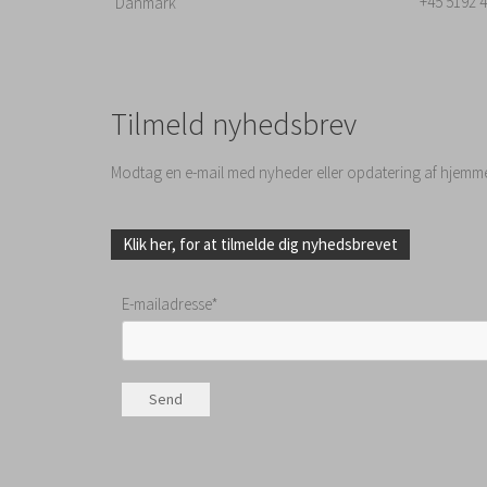
+45 5192 
Danmark
Tilmeld nyhedsbrev
Modtag en e-mail med nyheder eller opdatering af hjemm
Klik her, for at tilmelde dig nyhedsbrevet
E-mailadresse*