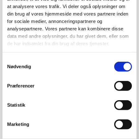
Der er sket meget med butikkerne, efter at jeg
at analysere vores trafik. Vi deler også oplysninger om
har taget disse billeder.
din brug af vores hjemmeside med vores partnere inden
for sociale medier, annonceringspartnere og
analysepartnere. Vores partnere kan kombinere disse
data med andre oplysninger, du har givet dem, eller som
de har indsamlet fra din brug af deres tjenester.
Samtykkevalg
Nødvendig
Præferencer
Statistik
Marketing