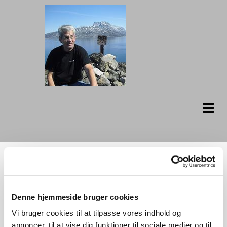
Nuuk Center
Denne hjemmeside bruger cookies
Se flere billeder i linket nedenfor.
Vi bruger cookies til at tilpasse vores indhold og
annoncer, til at vise dig funktioner til sociale medier og til