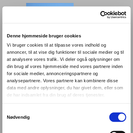
Denne hjemmeside bruger cookies
Vi bruger cookies til at tilpasse vores indhold og
annoncer, til at vise dig funktioner til sociale medier og til
at analysere vores trafik. Vi deler også oplysninger om
din brug af vores hjemmeside med vores partnere inden
for sociale medier, annonceringspartnere og
analysepartnere. Vores partnere kan kombinere disse
Billeder fra byer i Grønland
data med andre oplysninger, du har givet dem, eller som
de har indsamlet fra din brug af deres tjenester.
3912 Maniitsoq
Samtykkevalg
3950 Aasiaat
Nødvendig