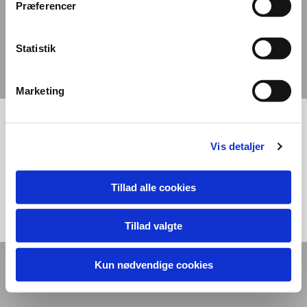
Præferencer
Steffen Bramsen
Statistik
Kystvej 32, 3. th. / Skarkær 43
6200 Aabenraa
Danmark
Marketing
Vis detaljer
Tillad alle cookies
Tillad valgte
Kun nødvendige cookies