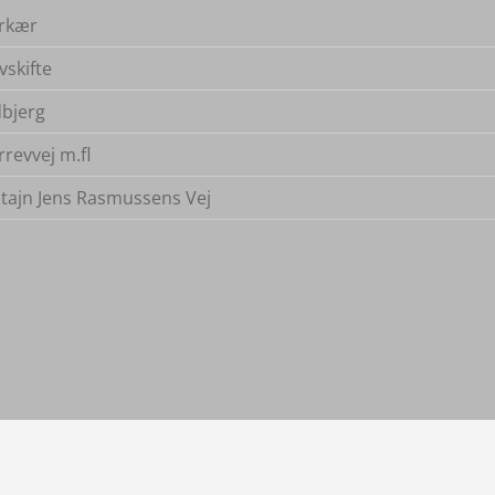
rkær
vskifte
bjerg
rrevvej m.fl
tajn Jens Rasmussens Vej